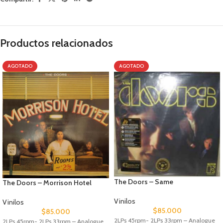
Productos relacionados
AGOTADO
AGOTADO
The Doors – Same
The Doors – Morrison Hotel
Vinilos
Vinilos
$
85.000
$
85.000
2LPs 45rpm- 2LPs 33rpm – Analogue
2LPs 45rpm- 2LPs 33rpm – Analogue