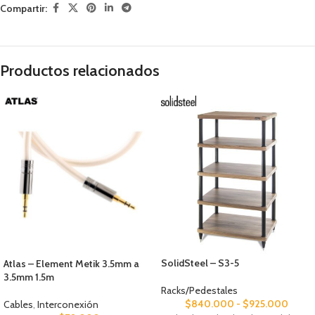
Compartir:
Productos relacionados
SolidSteel – S3-5
Atlas – Element Metik 3.5mm a
3.5mm 1.5m
Racks/Pedestales
$
840.000
-
$
925.000
Cables
,
Interconexión