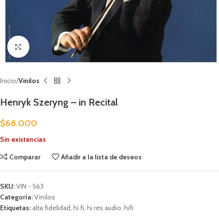
Clic para ampliar
Inicio
Vinilos
Henryk Szeryng – in Recital
$
68.000
Sin existencias
Comparar
Añadir a la lista de deseos
SKU:
VIN - 563
Categoría:
Vinilos
Etiquetas:
alta fidelidad
,
hi fi
,
hi res audio
,
hifi