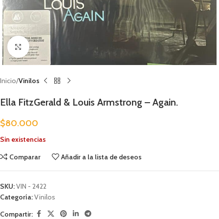
Clic para ampliar
Inicio
Vinilos
Ella FitzGerald & Louis Armstrong – Again.
$
80.000
Sin existencias
Comparar
Añadir a la lista de deseos
SKU:
VIN - 2422
Categoría:
Vinilos
Compartir: