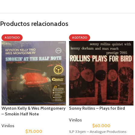
Productos relacionados
AGOTADO
AGOTADO
Wynton Kelly & Wes Montgomery
Sonny Rollins – Plays for Bird
– Smokin Half Note
Vinilos
Vinilos
$
60.000
$
75.000
1LP 33rpm – Analogue Productions