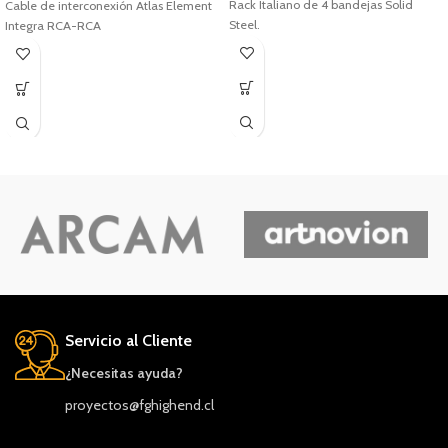
Rack Italiano de 4 bandejas Solid
Cable de interconexión Atlas Element
Steel.
Integra RCA-RCA
Servicio al Cliente
¿Necesitas ayuda?
proyectos@fghighend.cl