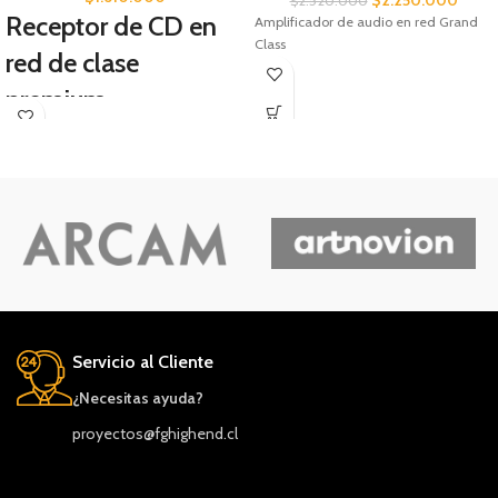
$
2.520.000
Receptor de CD en
Amplificador de audio en red Grand
Class
red de clase
premium
El receptor de CD en red SA-C600 le
ofrece una gran cantidad de
contenido musical con un solo
dispositivo, desde discos, CD y radio
hasta transmisión de música y más,
con un entorno de audio lujoso,
cortesía de la ingeniería de sonido
superior de Technics.
Servicio al Cliente
¿Necesitas ayuda?
proyectos@fghighend.cl