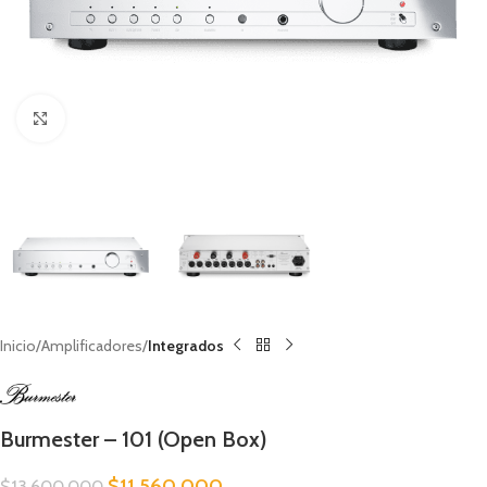
Clic para ampliar
Inicio
Amplificadores
Integrados
Burmester – 101 (Open Box)
$
11.560.000
$
13.600.000