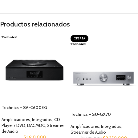
Productos relacionados
OFERTA
Technics – SA-C600EG
Technics – SU-GX70
Amplificadores
,
Integrados
,
CD
Player / DVD
,
DAC/ADC
,
Streamer
Amplificadores
,
Integrados
,
de Audio
Streamer de Audio
$
1.610.000
$
2.250.000