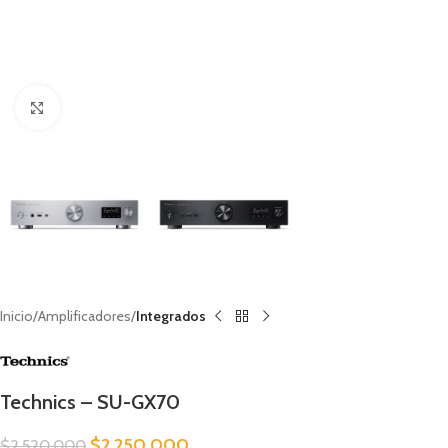
Clic para ampliar
Inicio
Amplificadores
Integrados
Technics – SU-GX70
$
2.250.000
$
2.520.000