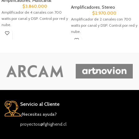
Amplificadores
,
Multicanal
$
3.860.000
Amplificadores
,
Stereo
Amplificador de 4 canales con 700
$
2.970.000
watts por canal y DSP. Control por red y
Amplificador de 2 canales con 700
nube.
watts por canal y DSP. Control por red y
nube.
Servicio al Cliente
¿Necesitas ayuda?
proyectos@fghighend.cl