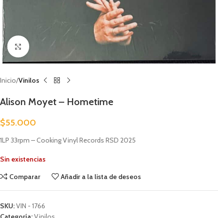
Clic para ampliar
Inicio
Vinilos
Alison Moyet – Hometime
$
55.000
1LP 33rpm – Cooking Vinyl Records RSD 2025
Sin existencias
Comparar
Añadir a la lista de deseos
SKU:
VIN - 1766
Categoría:
Vinilos