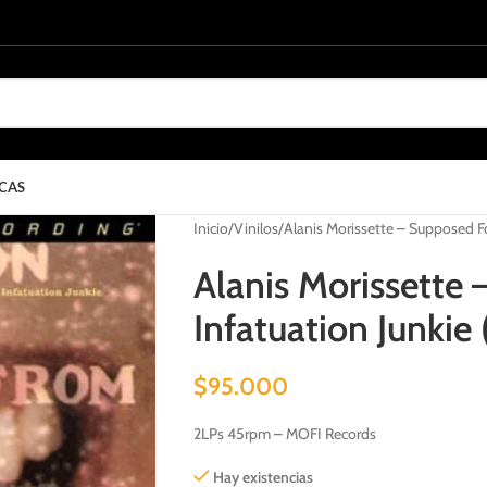
CAS
Inicio
Vinilos
Alanis Morissette – Supposed F
Alanis Morissette
Infatuation Junkie
$
95.000
2LPs 45rpm – MOFI Records
Hay existencias