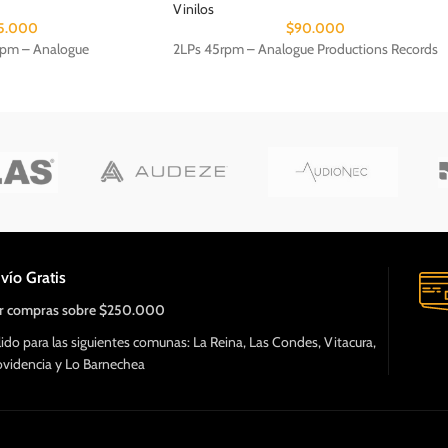
Vinilos
5.000
$
90.000
rpm – Analogue
2LPs 45rpm – Analogue Productions Records
vío Gratis
r compras sobre $250.000
lido para las siguientes comunas: La Reina, Las Condes, Vitacura,
ovidencia y Lo Barnechea