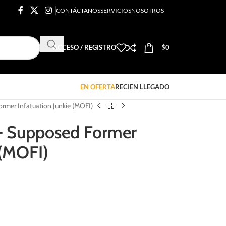
CONTÁCTANOS
SERVICIOS
NOSOTROS
ACCESO / REGISTRO
$
0
EN OFERTA
RECIEN LLEGADO
ormer Infatuation Junkie (MOFI)
 – Supposed Former
 (MOFI)