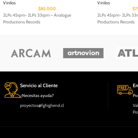
Vinilos
Vinilos
$
85.000
$
7
2LPs 45rpm- 2LPs 33rpm – Analogue
2LPs 45rpm- 2LPs 33
Productions Records
Productions Records
Servicio al Cliente
En
¿Necesitas ayuda?
Po
proyectos@fghighend.cl
Va
Pr