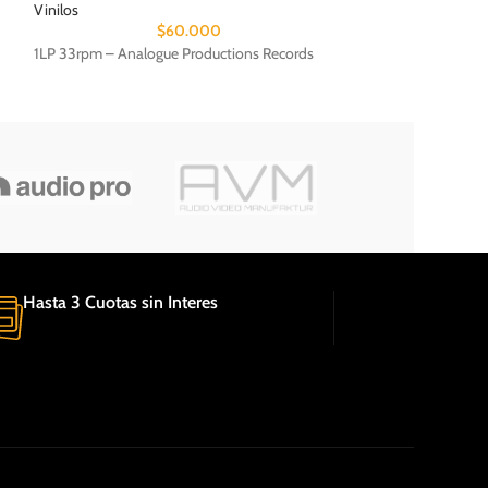
Vinilos
Vinilos
$
60.000
1LP 33rpm – Analogue Productions Records
1LP 33rpm – Acous
Hasta 3 Cuotas sin Interes