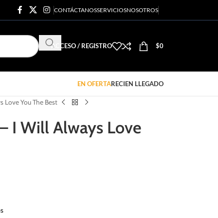
CONTÁCTANOS
SERVICIOS
NOSOTROS
ACCESO / REGISTRO
$
0
EN OFERTA
RECIEN LLEGADO
s Love You The Best
 I Will Always Love
os