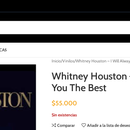
CAS
Inicio
Vinilos
Whitney Houston – I Will Alway
Whitney Houston –
You The Best
$
55.000
Sin existencias
Comparar
Añadir a la lista de dese