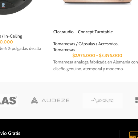
Clearaudio – Concept Turntable
/ In-Ceiling
80.000
Tornamesas / Cápsulas / Accesorios
,
e 6 ½ pulgadas de alta
Tornamesas
$
2.975.000
-
$
3.395.000
Tornamesa analoga fabricada en Alemania con
diseño genuino, atemporal y moderno.
vío Gratis