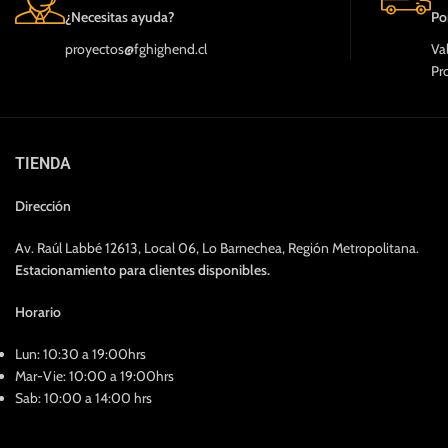
¿Necesitas ayuda?
Po
proyectos@fghighend.cl
Va
Pr
TIENDA
Dirección
Av. Raúl Labbé 12613, Local 06, Lo Barnechea, Región Metropolitana.
Estacionamiento para clientes disponibles.
Horario
Lun: 10:30 a 19:00hrs
Mar-Vie: 10:00 a 19:00hrs
Sab: 10:00 a 14:00 hrs