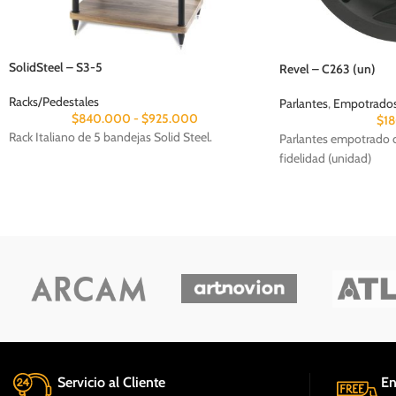
SolidSteel – S3-5
Revel – C263 (un)
Racks/Pedestales
Parlantes
,
Empotrados 
$
840.000
-
$
925.000
$
1
Rack Italiano de 5 bandejas Solid Steel.
Parlantes empotrado d
fidelidad (unidad)
Servicio al Cliente
En