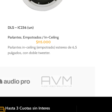
Meridian – DSP720
DLS – IC236 (un)
Parlantes
,
Column
$
Parlantes
,
Empotrados / In-Ceiling
Parlantes activos d
$
115.000
fidelidad fabricado
Parlantes in-ceiling (empotrado) estereo de 6,5
pulgados, con doble tweeter.
Hasta 3 Cuotas sin Interes