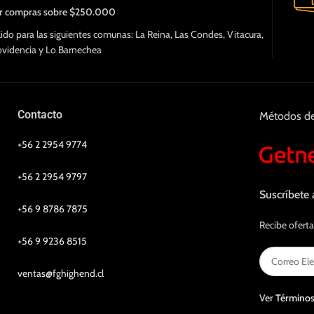
r compras sobre $250.000
lido para las siguientes comunas: La Reina, Las Condes, Vitacura,
ovidencia y Lo Barnechea
Contacto
Métodos d
+56 2 2954 9774
+56 2 2954 9797
Suscríbete 
+56 9 8786 7875
Recibe oferta
+56 9 9236 8515
ventas@fghighend.cl
Ver
Términos