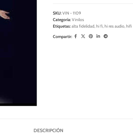
SKU:
VIN - 1109
Categoría:
Vinilos
Etiquetas:
alta fidelidad
,
hi fi
,
hi res audio
,
hifi
Compartir:
DESCRIPCIÓN