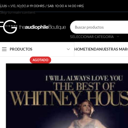
Skip to navigation
LUN – VIE: 10:00 A 19:00HRS / SAB: 10:00 A 14:00 HRS
Skip to main content
SELECCIONAR CATEGORÍA
PRODUCTOS
HOME
TIENDA
NUESTRAS MAR
AGOTADO