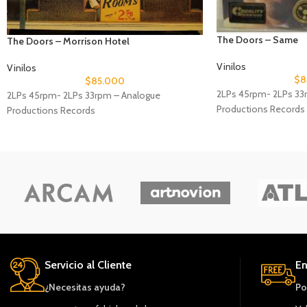
The Doors – Same
The Doors – Morrison Hotel
Vinilos
Vinilos
$
8
$
85.000
2LPs 45rpm- 2LPs 33
2LPs 45rpm- 2LPs 33rpm – Analogue
Productions Records
Productions Records
Servicio al Cliente
En
¿Necesitas ayuda?
Po