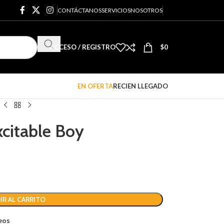
CONTÁCTANOS
SERVICIOS
NOSOTROS
ACCESO / REGISTRO
$
0
EN OFERTA
RECIEN LLEGADO
citable Boy
IR AL CARRITO
seos