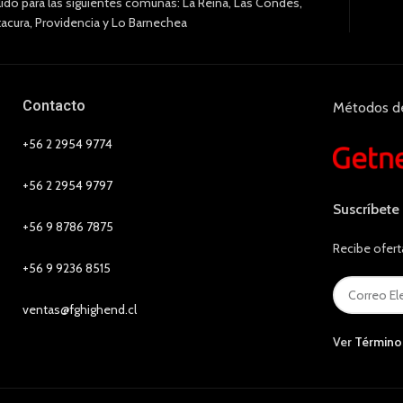
lido para las siguientes comunas: La Reina, Las Condes,
tacura, Providencia y Lo Barnechea
Contacto
Métodos d
+56 2 2954 9774
+56 2 2954 9797
Suscríbete
+56 9 8786 7875
Recibe ofert
+56 9 9236 8515
ventas@fghighend.cl
Ver
Término