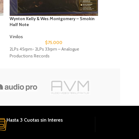
Wynton Kelly & Wes Montgomery – Smokin
Miles Davis – Coo
Half Note
Vinilos
Vinilos
$
75.000
1LP 33rpm – Anal
2LPs 45rpm- 2LPs 33rpm – Analogue
Productions Records
Hasta 3 Cuotas sin Interes