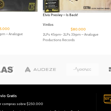
Elvis Presley – Is Back!
Vinilos
5.000
$
80.000
rpm – Analogue
2LPs 45rpm- 2LPs 33rpm – Analogue
Productions Records
vío Gratis
r compras sobre $250.000