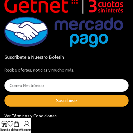
Suscríbete a Nuestro Boletín
Recibe ofertas, noticias y mucho más.
Suscribirse
Ver
Términos y Condiciones
Lista de deseos
Tienda
Carrito
Mi cuenta