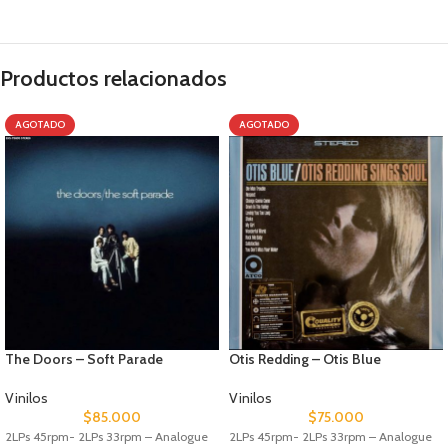
Productos relacionados
AGOTADO
AGOTADO
The Doors – Soft Parade
Otis Redding – Otis Blue
Vinilos
Vinilos
$
85.000
$
75.000
2LPs 45rpm- 2LPs 33rpm – Analogue
2LPs 45rpm- 2LPs 33rpm – Analogue