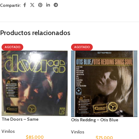
Compartir:
Productos relacionados
AGOTADO
AGOTADO
The Doors – Same
Otis Redding – Otis Blue
Vinilos
Vinilos
$
85.000
$
75.000