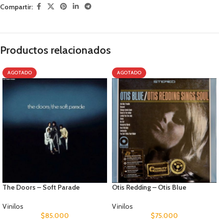
Compartir:
Productos relacionados
AGOTADO
AGOTADO
The Doors – Soft Parade
Otis Redding – Otis Blue
Vinilos
Vinilos
$
85.000
$
75.000