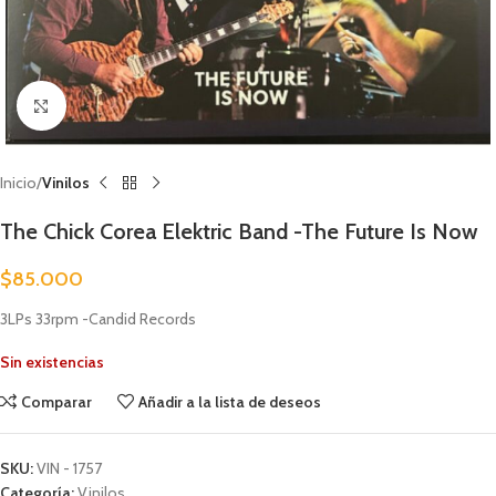
Clic para ampliar
Inicio
Vinilos
The Chick Corea Elektric Band -The Future Is Now
$
85.000
3LPs 33rpm -Candid Records
Sin existencias
Comparar
Añadir a la lista de deseos
SKU:
VIN - 1757
Categoría:
Vinilos