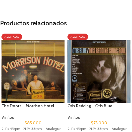
Productos relacionados
AGOTADO
AGOTADO
The Doors – Morrison Hotel
Otis Redding – Otis Blue
Vinilos
Vinilos
$
85.000
$
75.000
2LPs 45rpm- 2LPs 33rpm – Analogue
2LPs 45rpm- 2LPs 33rpm – Analogue