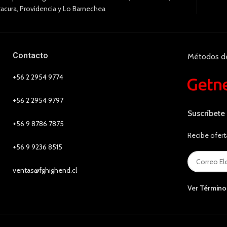
tacura, Providencia y Lo Barnechea
Contacto
Métodos d
+56 2 2954 9774
+56 2 2954 9797
Suscríbete
+56 9 8786 7875
Recibe ofert
+56 9 9236 8515
ventas@fghighend.cl
Ver
Término