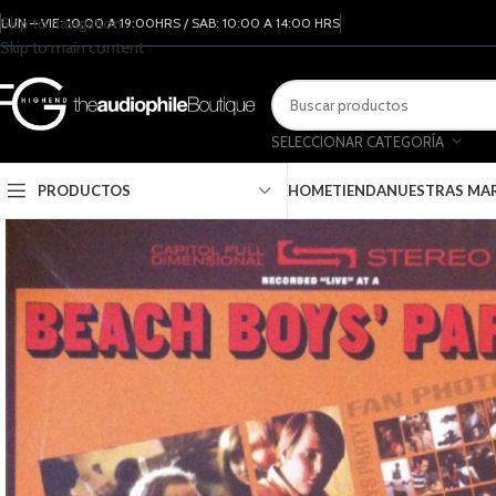
Skip to navigation
LUN – VIE: 10:00 A 19:00HRS / SAB: 10:00 A 14:00 HRS
Skip to main content
SELECCIONAR CATEGORÍA
PRODUCTOS
HOME
TIENDA
NUESTRAS MA