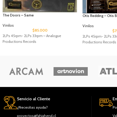
The Doors – Same
Otis Redding – Otis 
Vinilos
Vinilos
$
85.000
$
7
2LPs 45rpm- 2LPs 33rpm – Analogue
2LPs 45rpm- 2LPs 33
Productions Records
Productions Records
Servicio al Cliente
En
¿Necesitas ayuda?
Po
proyectos@fghighend.cl
Va