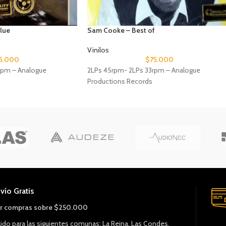
Blue
Sam Cooke – Best of
Vinilos
5.000
$
75.000
rpm – Analogue
2LPs 45rpm- 2LPs 33rpm – Analogue
Productions Records
vío Gratis
r compras sobre $250.000
lido para las siguientes comunas: La Reina, Las Condes,