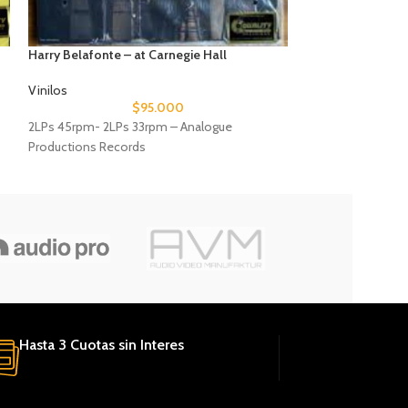
Harry Belafonte – at Carnegie Hall
Billie Holiday – 
Vinilos
Vinilos
$
95.000
2LPs 45rpm- 2LPs 33rpm – Analogue
2LPs 45rpm- 2LPs
Productions Records
Productions Reco
Hasta 3 Cuotas sin Interes