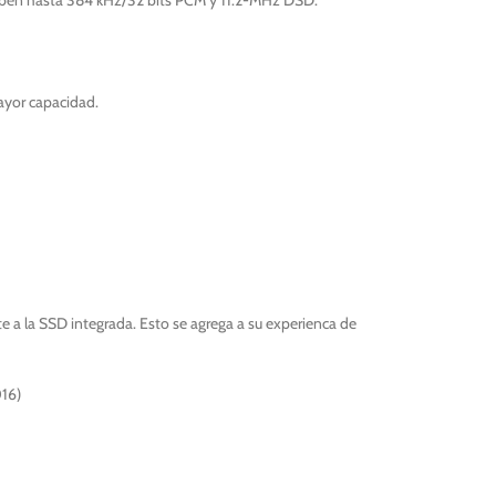
uben hasta 384 kHz/32 bits PCM y 11.2-MHz DSD.
ayor capacidad.
 a la SSD integrada. Esto se agrega a su experienca de
016)