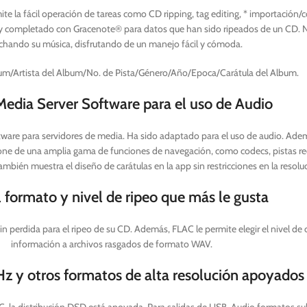
e la fácil operación de tareas como CD ripping, tag editing, * importación/
y completado con Gracenote® para datos que han sido ripeados de un CD. No 
chando su música, disfrutando de un manejo fácil y cómoda.
lbum/Artista del Album/No. de Pista/Género/Año/Epoca/Carátula del Album.
edia Server Software para el uso de Audio
ftware para servidores de media. Ha sido adaptado para el uso de audio. Ade
spone de una amplia gama de funciones de navegación, como codecs, pistas r
ambién muestra el diseño de carátulas en la app sin restricciones en la resolu
l formato y nivel de ripeo que más le gusta
perdida para el ripeo de su CD. Además, FLAC le permite elegir el nivel de
información a archivos rasgados de formato WAV.
z y otros formatos de alta resolución apoyados