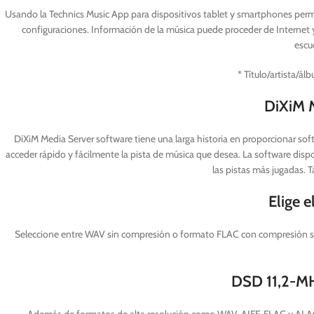
Usando la Technics Music App para dispositivos tablet y smartphones permit
configuraciones. Información de la música puede proceder de Internet 
escu
* Título/artista/á
DiXiM M
DiXiM Media Server software tiene una larga historia en proporcionar so
acceder rápido y fácilmente la pista de música que desea. La software di
las pistas más jugadas. T
Elige e
Seleccione entre WAV sin compresión o formato FLAC con compresión sin 
DSD 11,2-MH