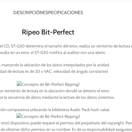
DESCRIPCIÓN
ESPECIFICACIONES
Ripeo Bit-Perfect
 el CD, ST-G30 determina el tamaño del error, realiza un reintento de lectura e
esulta en un error, el ST-G30 notifica al auditor con una alerta.
a marcando la ubicación de los datos interpolados por la unidad.
idad de lectura es de 20 x VAC: velocidad de ángulo constante)
un reintento de lectura en la ubicación dondé se detecto el error.
e la secuencia de datos mediante la lectura de los datos correctos.
ción comparativa utilizando la biblioteca Audio Track hash value.
ro) dispositivo puede requerir el permiso del propietario del copyright. Pan
de obtener dicho permiso en su nombre. Es de su responsabilidad asegurarse 