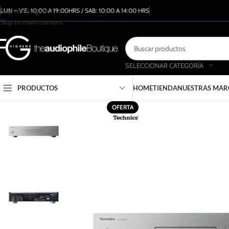
Skip to navigation
LUN – VIE: 10:00 A 19:00HRS / SAB: 10:00 A 14:00 HRS
Skip to main content
SELECCIONAR CATEGORÍA
PRODUCTOS
HOME
TIENDA
NUESTRAS MAR
OFERTA