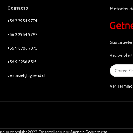
Contacto
Métodos d
+56 2 2954 9774
+56 2 2954 9797
Suscríbete
+56 9 8786 7875
Recibe ofert
+56 9 9236 8515
ventas@fghighend.cl
Ver
Término
nd © copyright 2022. Desarrollado por
Agencia Sobremesa