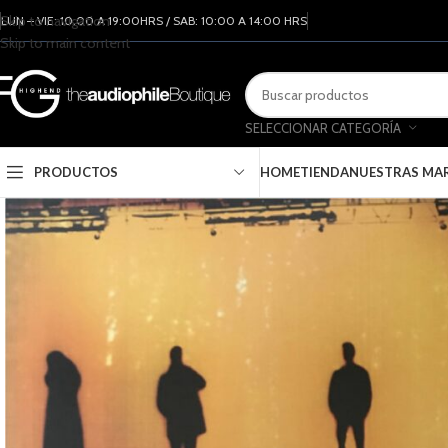
Skip to navigation
LUN – VIE: 10:00 A 19:00HRS / SAB: 10:00 A 14:00 HRS
Skip to main content
SELECCIONAR CATEGORÍA
PRODUCTOS
HOME
TIENDA
NUESTRAS MA