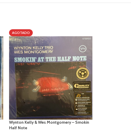
AGOTADO
AGOTADO
Wynton Kelly & Wes Montgomery – Smokin
Miles Davis – Coo
Half Note