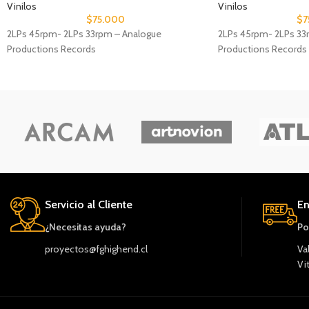
Vinilos
Vinilos
$
75.000
$
7
2LPs 45rpm- 2LPs 33rpm – Analogue
2LPs 45rpm- 2LPs 33
Productions Records
Productions Records
Servicio al Cliente
En
¿Necesitas ayuda?
Po
proyectos@fghighend.cl
Va
Vi