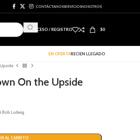
CONTÁCTANOS
SERVICIOS
NOSOTROS
ACCESO / REGISTRO
$
0
EN OFERTA
RECIEN LLEGADO
 Upside
wn On the Upside
A Bob Ludwig
IR AL CARRITO