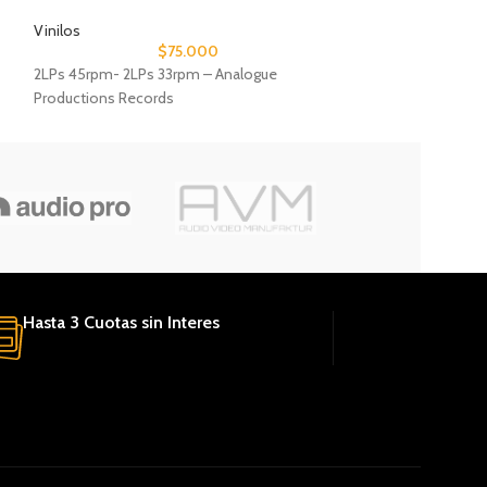
Vinilos
Vinilos
$
75.000
1LP 33rpm – Anal
2LPs 45rpm- 2LPs 33rpm – Analogue
Productions Records
Hasta 3 Cuotas sin Interes