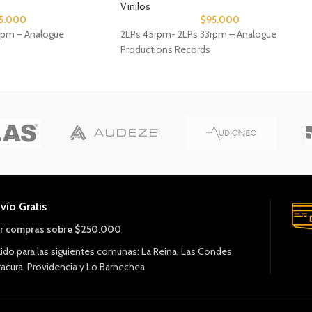
Vinilos
5.000
$
95.000
rpm – Analogue
2LPs 45rpm- 2LPs 33rpm – Analogue
Productions Records
vío Gratis
r compras sobre $250.000
lido para las siguientes comunas: La Reina, Las Condes,
tacura, Providencia y Lo Barnechea