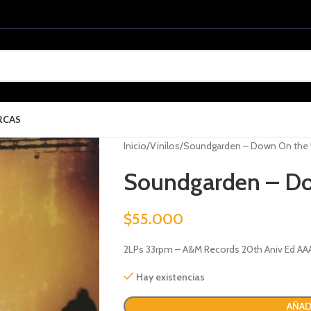
RCAS
Inicio
Vinilos
Soundgarden – Down On the
Soundgarden – Do
$
55.000
2LPs 33rpm – A&M Records 20th Aniv Ed AA
Hay existencias
AÑAD