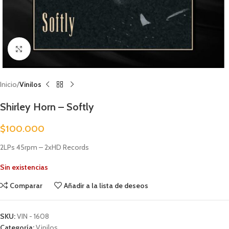
Clic para ampliar
Inicio
Vinilos
Shirley Horn – Softly
$
100.000
2LPs 45rpm – 2xHD Records
Sin existencias
Comparar
Añadir a la lista de deseos
SKU:
VIN - 1608
Categoría:
Vinilos