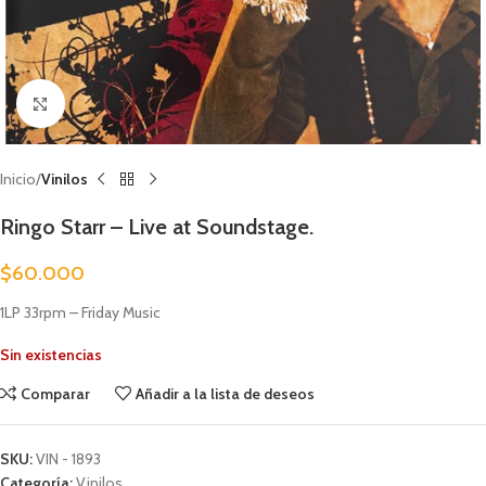
Clic para ampliar
Inicio
Vinilos
Ringo Starr – Live at Soundstage.
$
60.000
1LP 33rpm – Friday Music
Sin existencias
Comparar
Añadir a la lista de deseos
SKU:
VIN - 1893
Categoría:
Vinilos