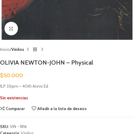
Clic para ampliar
Inicio
Vinilos
OLIVIA NEWTON-JOHN – Physical
$
50.000
1LP 33rpm – 40th Anniv Ed
Sin existencias
Comparar
Añadir a la lista de deseos
SKU:
VIN - 1816
Categoría:
Vinilos