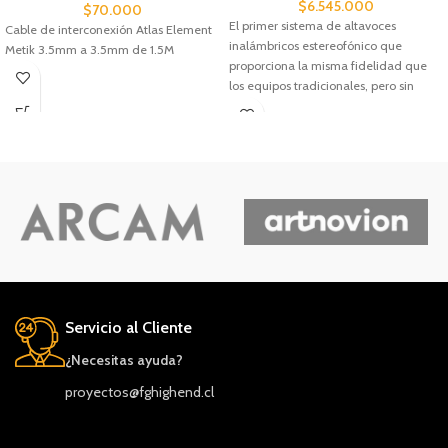
$
6.545.000
$
70.000
El primer sistema de altavoces
Cable de interconexión Atlas Element
inalámbricos estereofónico que
Metik 3.5mm a 3.5mm de 1.5M
proporciona la misma fidelidad que
los equipos tradicionales, pero sin
cables. El Duo incorpora la misma
tecnología de conos Continuum
utilizada en nuestras cajas acústicas
para Alta Fidelidad tradicionales.
Servicio al Cliente
¿Necesitas ayuda?
proyectos@fghighend.cl