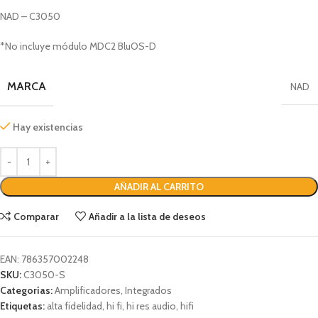
NAD – C3050
*No incluye módulo MDC2 BluOS-D
MARCA
NAD
Hay existencias
AÑADIR AL CARRITO
Comparar
Añadir a la lista de deseos
EAN:
786357002248
SKU:
C3050-S
Categorías:
Amplificadores
,
Integrados
Etiquetas:
alta fidelidad
,
hi fi
,
hi res audio
,
hifi