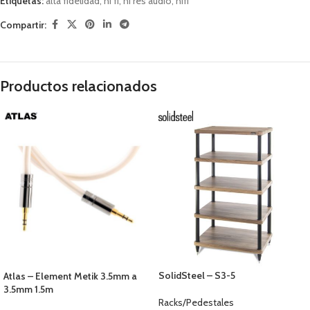
Etiquetas:
alta fidelidad
,
hi fi
,
hi res audio
,
hifi
Compartir:
Productos relacionados
SolidSteel – S3-5
Atlas – Element Metik 3.5mm a
3.5mm 1.5m
Racks/Pedestales