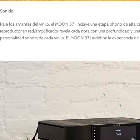
Sonido
Para los amantes del vinilo, el MOON 371 incluye una etapa phono de alta cal
reproductor en red/amplificador revela cada nota con una profundidad y una 
personalidad sonora de cada vinilo. El MOON 371 redefine la experiencia d