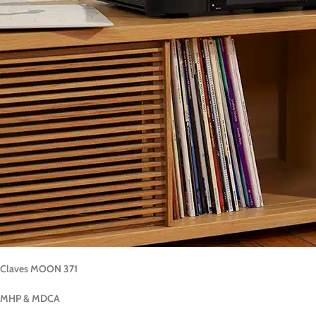
Claves MOON 371
MHP & MDCA