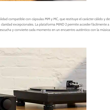
idad compatible con cápsulas MM y MC, que restituye el carácter cálido y deta
claridad excepcionales. La plataforma MiND 2 permite acceder fácilmente a l
e escucha y convierte cada momento en un encuentro auténtico con la música