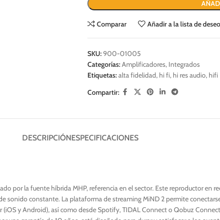
AÑAD
Comparar
Añadir a la lista de dese
SKU:
900-01005
Categorías:
Amplificadores
,
Integrados
Etiquetas:
alta fidelidad
,
hi fi
,
hi res audio
,
hifi
Compartir:
DESCRIPCIÓN
ESPECIFICACIONES
 por la fuente híbrida MHP, referencia en el sector. Este reproductor en re
 de sonido constante. La plataforma de streaming MiND 2 permite conectarse
er (iOS y Android), así como desde Spotify, TIDAL Connect o Qobuz Connect.