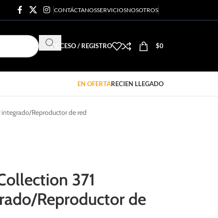
CONTÁCTANOS
SERVICIOS
NOSOTROS
ACCESO / REGISTRO
$
0
EN OFERTA
RECIEN LLEGADO
 integrado/Reproductor de red
ollection 371
grado/Reproductor de