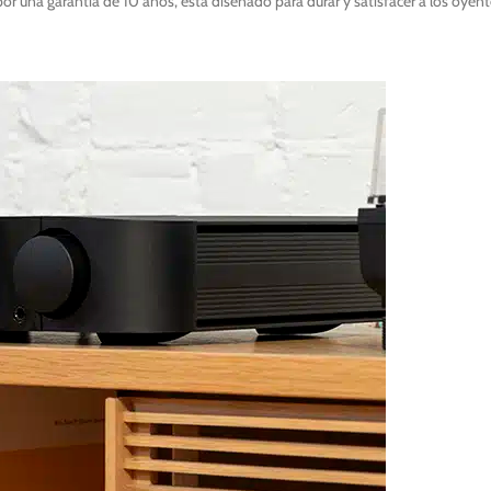
r una garantía de 10 años, está diseñado para durar y satisfacer a los oyen