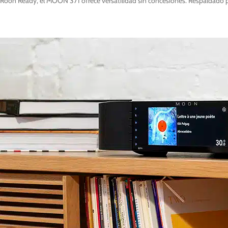
Roon Ready, el MOON 371 ofrece versatilidad sin concesiones. Respaldado po