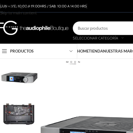
Skip to navigation
LUN – VIE: 10:00 A 19:00HRS / SAB: 10:00 A 14:00 HRS
Skip to main content
SELECCIONAR CATEGORÍA
PRODUCTOS
HOME
TIENDA
NUESTRAS MAR