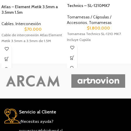
Technics – SL-1210MK7
Atlas – Element Metik 3.5mm a
3.5mm 1.5m
Tornamesas / Cápsulas /
Accesorios
,
Tornamesas
Cables
,
Interconexión
$
1.800.000
$
70.000
Tornamesa Technics SL-1210 MK7.
Cable de interconexión Atlas Element
Incluye Cupúla
Metik 3.5mm a 3.5mm de 1.5M
Servicio al Cliente
¿Necesitas ayuda?
proyectos@fghighend.cl