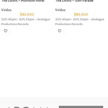
The Doors – Morrison Hotel
The Doors – Soft Parade
Vinilos
Vinilos
$
85.000
$
85.000
2LPs 45rpm- 2LPs 33rpm – Analogue
2LPs 45rpm- 2LPs 33rpm – Analogue
Productions Records
Productions Records