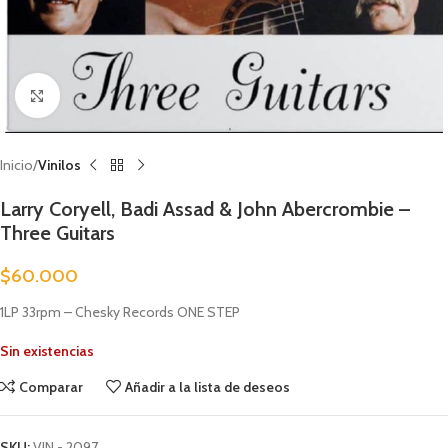
Clic para ampliar
Inicio
Vinilos
Larry Coryell, Badi Assad & John Abercrombie –
Three Guitars
$
60.000
1LP 33rpm – Chesky Records ONE STEP
Sin existencias
Comparar
Añadir a la lista de deseos
SKU:
VIN - 2097