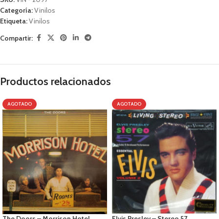
Categoría:
Vinilos
Etiqueta:
Vinilos
Compartir:
Productos relacionados
AGOTADO
AGOTADO
The Doors – Morrison Hotel
Elvis Presley – Stereo 57