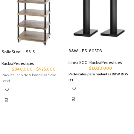
B&W – FS-805D3
SolidSteel – S3-5
Línea 800
,
Racks/Pedestales
Racks/Pedestales
$
1.020.000
$
840.000
-
$
925.000
Pedestales para parlantes B&W 805
Rack Italiano de 5 bandejas Solid
D3
Steel.