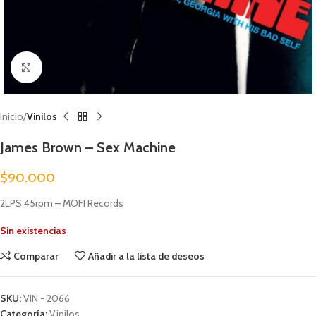
Clic para ampliar
Inicio
Vinilos
James Brown – Sex Machine
$
90.000
2LPS 45rpm – MOFI Records
Sin existencias
Comparar
Añadir a la lista de deseos
SKU:
VIN - 2066
Categoría:
Vinilos