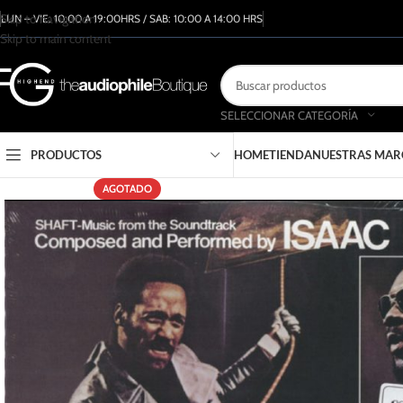
Skip to navigation
LUN – VIE: 10:00 A 19:00HRS / SAB: 10:00 A 14:00 HRS
Skip to main content
SELECCIONAR CATEGORÍA
PRODUCTOS
HOME
TIENDA
NUESTRAS MAR
AGOTADO