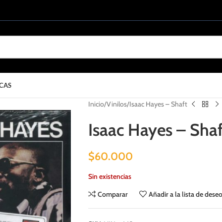
CAS
Inicio
Vinilos
Isaac Hayes – Shaft
Isaac Hayes – Shaf
$
60.000
Sin existencias
Comparar
Añadir a la lista de dese