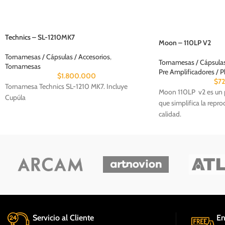
Technics – SL-1210MK7
Moon – 110LP V2
Tornamesas / Cápsulas / Accesorios
,
Tornamesas / Cápsulas
Tornamesas
Pre Amplificadores / 
$
1.800.000
$
7
Tornamesa Technics SL-1210 MK7. Incluye
Moon 110LP v2 es un 
Cupúla
que simplifica la repro
calidad.
Servicio al Cliente
En