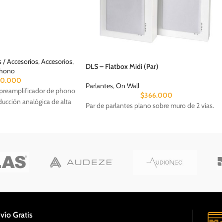
 / Accesorios
,
Accesorios
,
DLS – Flatbox Midi (Par)
Phono
20.000
Parlantes
,
On Wall
preamplificador de phono
$
366.000
ducción analógica de alta
Par de parlantes plano sobre muro de 2 vías.
vío Gratis