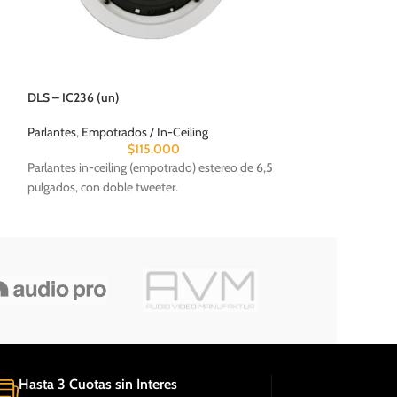
B&W – Formation 
DLS – IC236 (un)
Formation
,
Racks/P
Parlantes
,
Empotrados / In-Ceiling
Pedestales para p
$
115.000
Parlantes in-ceiling (empotrado) estereo de 6,5
pulgados, con doble tweeter.
Hasta 3 Cuotas sin Interes