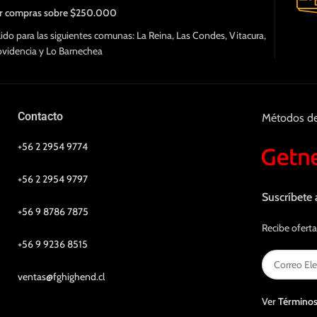
r compras sobre $250.000
lido para las siguientes comunas: La Reina, Las Condes, Vitacura,
ovidencia y Lo Barnechea
Contacto
Métodos d
+56 2 2954 9774
+56 2 2954 9797
Suscríbete 
+56 9 8786 7875
Recibe oferta
+56 9 9236 8515
ventas@fghighend.cl
Ver
Términos