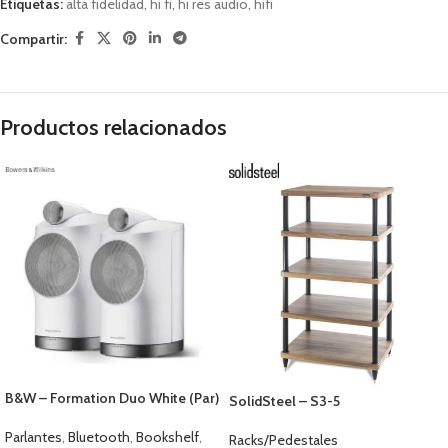
Etiquetas:
alta fidelidad
,
hi fi
,
hi res audio
,
hifi
Compartir:
Productos relacionados
B&W – Formation Duo White (Par)
SolidSteel – S3-5
Parlantes
,
Bluetooth
,
Bookshelf
,
Racks/Pedestales