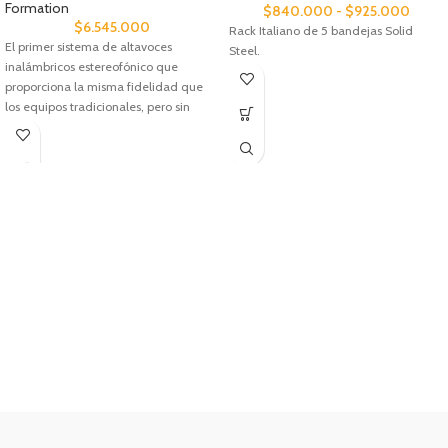
Formation
$
840.000
-
$
925.000
$
6.545.000
Rack Italiano de 5 bandejas Solid
El primer sistema de altavoces
Steel.
inalámbricos estereofónico que
proporciona la misma fidelidad que
los equipos tradicionales, pero sin
cables. El Duo incorpora la misma
tecnología de conos Continuum
utilizada en nuestras cajas acústicas
para Alta Fidelidad tradicionales.