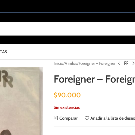
CAS
Inicio
Vinilos
Foreigner – Foreigner
Foreigner – Foreig
$
90.000
Sin existencias
Comparar
Añadir a la lista de dese