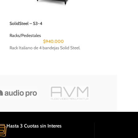
Meridian – DSP320
SolidSteel – S3-4
Parlantes
,
Bookshe
Racks/Pedestales
$
$
940.000
Entra en el mundo
Rack Italiano de 4 bandejas Solid Steel.
altavoces de diseño
espacio de tu hoga
Hasta 3 Cuotas sin Interes