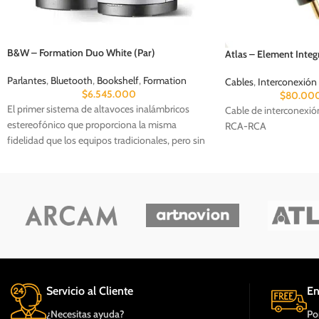
B&W – Formation Duo White (Par)
Atlas – Element Inte
Parlantes
,
Bluetooth
,
Bookshelf
,
Formation
Cables
,
Interconexión
$
6.545.000
$
80.00
El primer sistema de altavoces inalámbricos
Cable de interconexió
estereofónico que proporciona la misma
RCA-RCA
fidelidad que los equipos tradicionales, pero sin
cables. El Duo incorpora la misma tecnología de
conos Continuum utilizada en nuestras cajas
acústicas para Alta Fidelidad tradicionales.
Servicio al Cliente
En
¿Necesitas ayuda?
Po