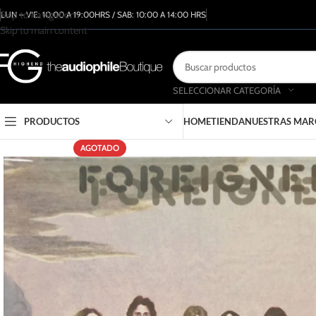
Skip to navigation
LUN – VIE: 10:00 A 19:00HRS / SAB: 10:00 A 14:00 HRS
Skip to main content
SELECCIONAR CATEGORÍA
PRODUCTOS
HOME
TIENDA
NUESTRAS MAR
AGOTADO