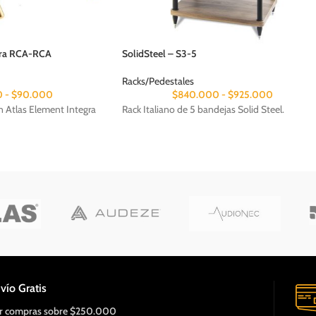
SolidSteel – S3-5
gra RCA-RCA
Racks/Pedestales
$
840.000
-
$
925.000
0
-
$
90.000
Rack Italiano de 5 bandejas Solid Steel.
n Atlas Element Integra
vío Gratis
r compras sobre $250.000