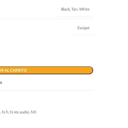
Black
,
Tan
,
White
Escape
IR AL CARRITO
os
o
,
hi fi
,
hi res audio
,
hifi