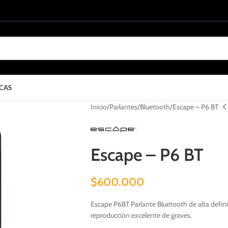
CAS
Inicio
Parlantes
Bluetooth
Escape – P6 BT
Escape – P6 BT
$
600.000
Escape P6BT Parlante Bluetooth de alta defini
reproducción excelente de graves.