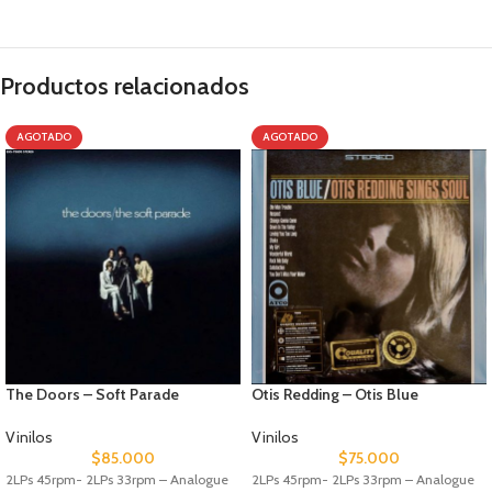
Productos relacionados
AGOTADO
AGOTADO
The Doors – Soft Parade
Otis Redding – Otis Blue
Vinilos
Vinilos
$
85.000
$
75.000
2LPs 45rpm- 2LPs 33rpm – Analogue
2LPs 45rpm- 2LPs 33rpm – Analogue