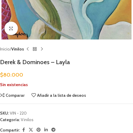
Clic para ampliar
Inicio
Vinilos
Derek & Dominoes – Layla
$
80.000
Sin existencias
Comparar
Añadir a la lista de deseos
SKU:
VIN - 220
Categoría:
Vinilos
Compartir: