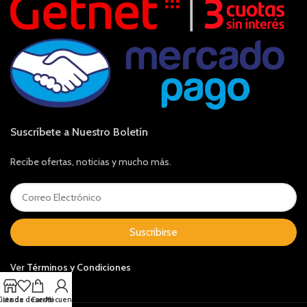
Suscríbete a Nuestro Boletín
Recibe ofertas, noticias y mucho más.
Suscribirse
Ver
Términos y Condiciones
Lista de deseos
Tienda
Carrito
Mi cuenta