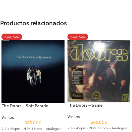
Productos relacionados
AGOTADO
AGOTADO
The Doors – Same
The Doors – Soft Parade
Vinilos
Vinilos
$
85.000
$
85.000
2LPs 45rpm- 2LPs 33rpm – Analogue
2LPs 45rpm- 2LPs 33rpm – Analogue