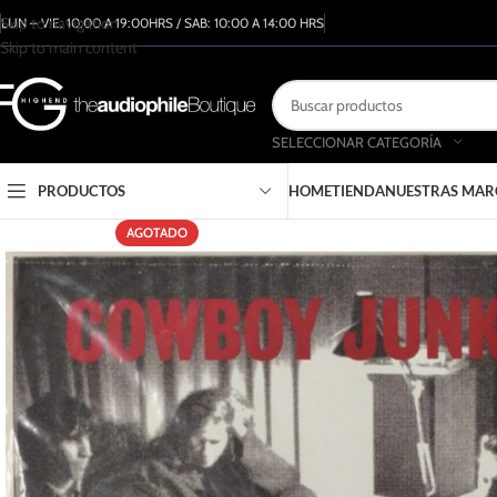
Skip to navigation
LUN – VIE: 10:00 A 19:00HRS / SAB: 10:00 A 14:00 HRS
Skip to main content
SELECCIONAR CATEGORÍA
PRODUCTOS
HOME
TIENDA
NUESTRAS MAR
AGOTADO