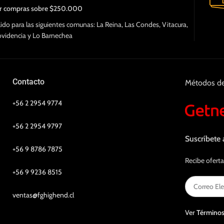
r compras sobre $250.000
lido para las siguientes comunas: La Reina, Las Condes, Vitacura,
ovidencia y Lo Barnechea
Contacto
Métodos d
+56 2 2954 9774
+56 2 2954 9797
Suscríbete 
+56 9 8786 7875
Recibe oferta
+56 9 9236 8515
ventas@fghighend.cl
Ver
Términos