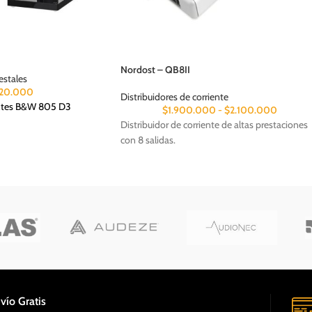
Nordost – QB8II
estales
020.000
Distribuidores de corriente
antes B&W 805 D3
$
1.900.000
-
$
2.100.000
Distribuidor de corriente de altas prestaciones
con 8 salidas.
vío Gratis