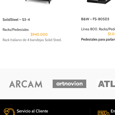
B&W – FS-805D3
SolidSteel – S3-4
Línea 800
,
Racks/Ped
Racks/Pedestales
$
1.
$
940.000
Pedestales para parl
Rack Italiano de 4 bandejas Solid Steel.
Servicio al Cliente
En