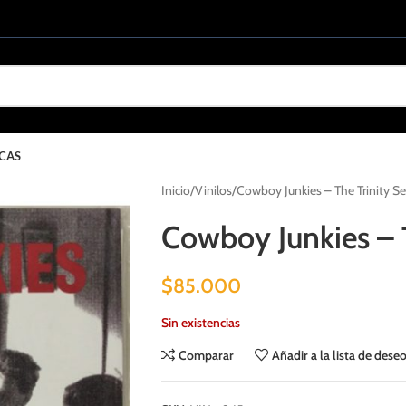
CAS
Inicio
Vinilos
Cowboy Junkies – The Trinity S
Cowboy Junkies – T
$
85.000
Sin existencias
Comparar
Añadir a la lista de dese