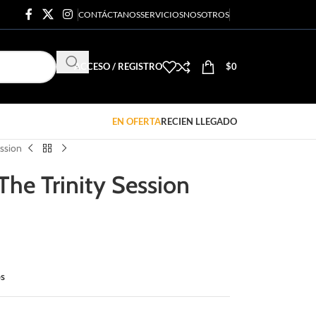
CONTÁCTANOS
SERVICIOS
NOSOTROS
ACCESO / REGISTRO
$
0
EN OFERTA
RECIEN LLEGADO
ession
he Trinity Session
os