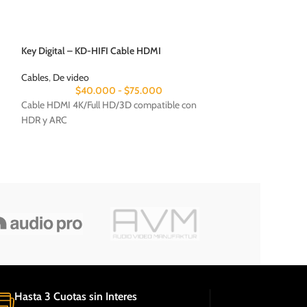
Key Digital – KD-HIFI Cable HDMI
DLS – IW2.4 (Par)
Cables
,
De video
$
40.000
-
$
75.000
Parlantes
,
Empotrad
Cable HDMI 4K/Full HD/3D compatible con
HDR y ARC
Par de parlantes i
cuadrado de 2 vías.
Hasta 3 Cuotas sin Interes