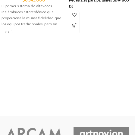
$
6.545.000
Pedestales para parlantes B&W 805
El primer sistema de altavoces
D3
inalámbricos estereofónico que
proporciona la misma fidelidad que
los equipos tradicionales, pero sin
cables. El Duo incorpora la misma
tecnología de conos Continuum
utilizada en nuestras cajas acústicas
para Alta Fidelidad tradicionales.