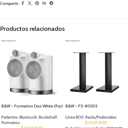
Compartir:
Productos relacionados
B&W – Formation Duo White (Par)
B&W – FS-805D3
Parlantes
,
Bluetooth
,
Bookshelf
,
Línea 800
,
Racks/Pedestales
Formation
$
1.020.000