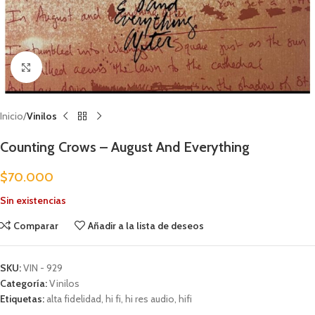
Clic para ampliar
Inicio
Vinilos
Counting Crows – August And Everything
$
70.000
Sin existencias
Comparar
Añadir a la lista de deseos
SKU:
VIN - 929
Categoría:
Vinilos
Etiquetas:
alta fidelidad
,
hi fi
,
hi res audio
,
hifi