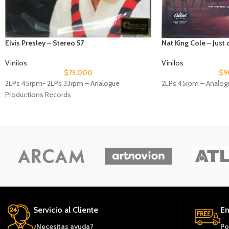
Elvis Presley – Stereo 57
Nat King Cole – Just 
Vinilos
Vinilos
$
75.000
$
9
2LPs 45rpm- 2LPs 33rpm – Analogue
2LPs 45rpm – Analog
Productions Records
Servicio al Cliente
En
¿Necesitas ayuda?
Po