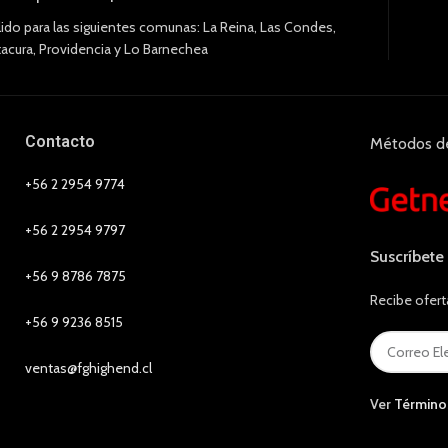
lido para las siguientes comunas: La Reina, Las Condes,
tacura, Providencia y Lo Barnechea
Contacto
Métodos d
+56 2 2954 9774
+56 2 2954 9797
Suscríbete
+56 9 8786 7875
Recibe ofert
+56 9 9236 8515
ventas@fghighend.cl
Ver
Término