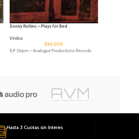
Sonny Rollins – Plays for Bird
John Coltrane – L
Vinilos
Vinilos
$
60.000
1LP 33rpm – Analogue Productions Records
1LP 33rpm – Anal
Hasta 3 Cuotas sin Interes