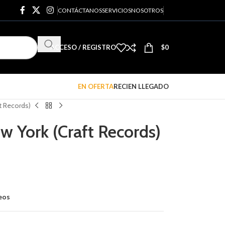
CONTÁCTANOS
SERVICIOS
NOSOTROS
ACCESO / REGISTRO
$
0
EN OFERTA
RECIEN LLEGADO
t Records)
w York (Craft Records)
seos