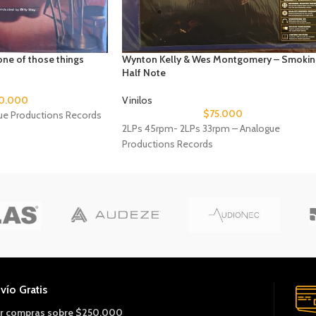
one of those things
Wynton Kelly & Wes Montgomery – Smokin
Half Note
0.000
Vinilos
$
75.000
ue Productions Records
2LPs 45rpm- 2LPs 33rpm – Analogue
Productions Records
vío Gratis
r compras sobre $250.000