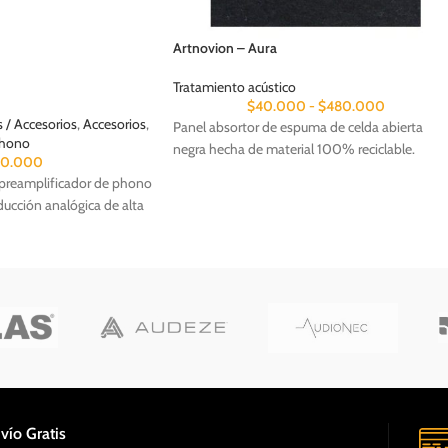
Artnovion – Aura
Tratamiento acústico
$
40.000
-
$
480.000
 / Accesorios
,
Accesorios
,
Panel absortor de espuma de celda abierta
Phono
negra hecha de material 100% reciclable.
20.000
preamplificador de phono
ducción analógica de alta
vío Gratis