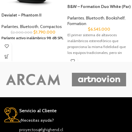
B&W – Formation Duo White (Par)
Devialet – Phantom II
Parlantes
,
Bluetooth
,
Bookshelf
,
Formation
Parlantes
,
Bluetooth
,
Compactos
$
6.545.000
$
1.790.000
$
2.000.000
El primer sistema de altavoces
Parlante activo inalámbrico 98 dB SPL
inalámbricos estereofónico que
proporciona la misma fidelidad que
los equipos tradicionales, pero sin
cables. El Duo incorpora la misma
tecnología de conos Continuum
utilizada en nuestras cajas acústicas
para Alta Fidelidad tradicionales.
Servicio al Cliente
¿Necesitas ayuda?
proyectos@fghighend.cl