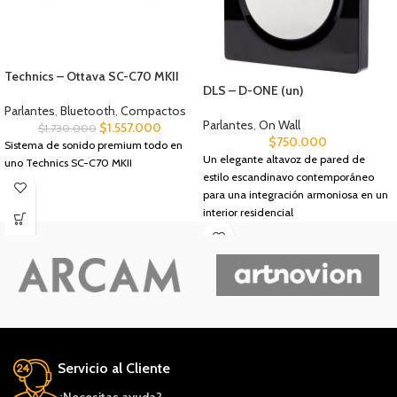
Technics – Ottava SC-C70 MKII
DLS – D-ONE (un)
Parlantes
,
Bluetooth
,
Compactos
Parlantes
,
On Wall
$
1.557.000
$
1.730.000
$
750.000
Sistema de sonido premium todo en
Un elegante altavoz de pared de
uno Technics SC-C70 MKII
estilo escandinavo contemporáneo
para una integración armoniosa en un
interior residencial
Servicio al Cliente