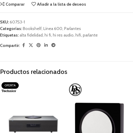
Comparar
Añadir a la lista de deseos
SKU:
607S3-1
Categorías:
Bookshelf
,
Línea 600
,
Parlantes
Etiquetas:
alta fidelidad
,
hi fi
,
hi res audio
,
hifi
,
parlante
Compartir:
Productos relacionados
OFERTA