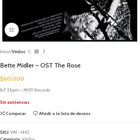
Clic para ampliar
Inicio
Vinilos
Bette Midler – OST The Rose
$
60.000
1LP 33rpm – MOFI Records
Sin existencias
Comparar
Añadir a la lista de deseos
SKU:
VIN - 1442
Categoría:
Vinilos