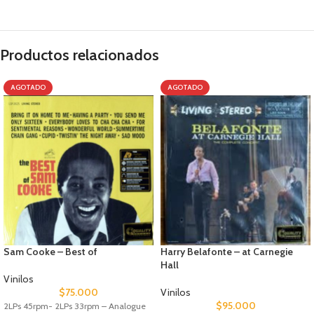
Productos relacionados
AGOTADO
AGOTADO
Sam Cooke – Best of
Harry Belafonte – at Carnegie
Hall
Vinilos
$
75.000
Vinilos
$
95.000
2LPs 45rpm- 2LPs 33rpm – Analogue