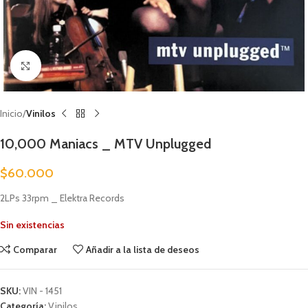
Clic para ampliar
Inicio
Vinilos
10,000 Maniacs _ MTV Unplugged
$
60.000
2LPs 33rpm _ Elektra Records
Sin existencias
Comparar
Añadir a la lista de deseos
SKU:
VIN - 1451
Categoría:
Vinilos