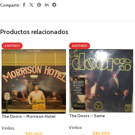
Compartir:
Productos relacionados
AGOTADO
AGOTADO
The Doors – Same
The Doors – Morrison Hotel
Vinilos
Vinilos
$
85.000
$
85.000