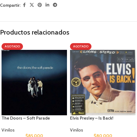
Compartir:
Productos relacionados
AGOTADO
AGOTADO
The Doors – Soft Parade
Elvis Presley – Is Back!
Vinilos
Vinilos
$
85.000
$
80.000