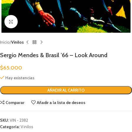
Clic para ampliar
Inicio
Vinilos
Sergio Mendes & Brasil ’66 – Look Around
$
65.000
Hay existencias
AÑADIR AL CARRITO
Comparar
Añadir a la lista de deseos
SKU:
VIN - 2382
Categoría:
Vinilos