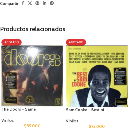
Compartir:
Productos relacionados
AGOTADO
AGOTADO
The Doors – Same
Sam Cooke – Best of
Vinilos
Vinilos
$
85.000
$
75.000