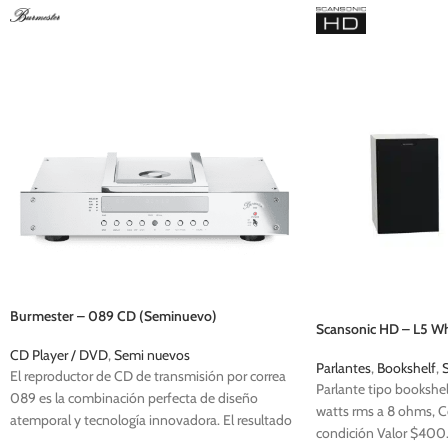
Burmester – 089 CD (Seminuevo)
Scansonic HD – L5 Wh
CD Player / DVD
,
Semi nuevos
Parlantes
,
Bookshelf
,
El reproductor de CD de transmisión por correa
Parlante tipo bookshe
089 es la combinación perfecta de diseño
watts rms a 8 ohms, C
atemporal y tecnología innovadora. El resultado
condición Valor $40
audible de la lectura de datos de alta precisión