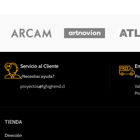
exclusivamente con tr
es un grado asombroso de musicalidad y
meses de garantía - Inc
amplitud. -Excelente condición -Con caja y
Tu nombre
accesorios Valor $18.000.000.- Pago
exclusivamente con transferencia Incluye 6
meses de garantía -
Tu correo electrónico
Tu nombre
Tu correo electrónico
Servicio al Cliente
En
Mensaje
¿Necesitas ayuda?
Po
proyectos@fghighend.cl
Va
Mensaje
Pr
TIENDA
Dirección