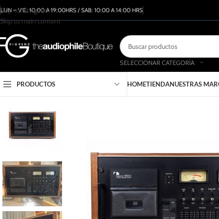
Skip to navigation
LUN – VIE: 10:00 A 19:00HRS / SAB: 10:00 A 14:00 HRS
Skip to main content
SELECCIONAR CATEGORÍA
PRODUCTOS
HOME
TIENDA
NUESTRAS MAR