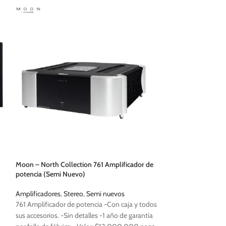
Nordost – Baldur 
Moon – North Collection 761 Amplificador de
Nuevo)
potencia (Semi Nuevo)
Cables
,
De parlant
Amplificadores
,
Stereo
,
Semi nuevos
Nordost Baldur Cab
761 Amplificador de potencia -Con caja y todos
Seminuevo -Valor 
sus accesorios. -Sin detalles -1 año de garantía
contado (producto s