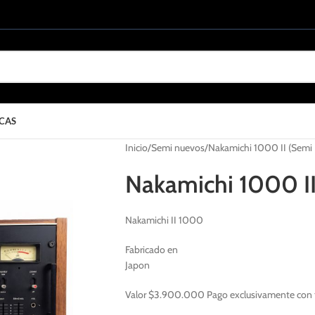
CAS
Inicio
Semi nuevos
Nakamichi 1000 II (Semi
Nakamichi 1000 I
Nakamichi II 1000
Fabricado en
Japon
Valor $3.900.000 Pago exclusivamente con t