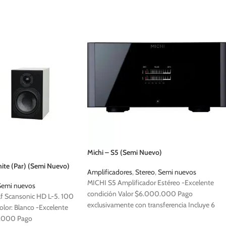
Michi – S5 (Semi Nuevo)
ite (Par) (Semi Nuevo)
Amplificadores
,
Stereo
,
Semi nuevos
MICHI S5
Amplificador Estéreo -Excelente
Semi nuevos
condición Valor $6.000.000 Pago
lf Scansonic HD L-5. 100
exclusivamente con transferencia Incluye 6
olor: Blanco -Excelente
meses de garantía - Incluye caja y accesorios -
0.000 Pago