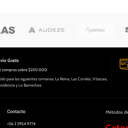
Tu nombre
ansferencia Incluye 6
luye caja y accesorios,
Tu correo electrónico
Mensaje
vío Gratis
r compras sobre $250.000
lido para las siguientes comunas: La Reina, Las Condes, Vitacura,
ovidencia y Lo Barnechea
Contacto
Métodos d
+56 2 2954 9774