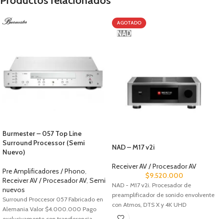
Productos relacionados
AGOTADO
Burmester – 057 Top Line
Surround Processor (Semi
NAD – M17 v2i
Nuevo)
Receiver AV / Procesador AV
Pre Amplificadores / Phono
,
$
9.520.000
Receiver AV / Procesador AV
,
Semi
NAD - M17 v2i.
Procesador de
nuevos
preamplificador de sonido envolvente
Surround Proccesor 057
Fabricado en
con Atmos, DTS X y 4K UHD
Alemania
Valor $4.000.000 Pago
exclusivamente con transferencia