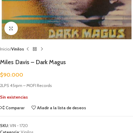
Clic para ampliar
Inicio
Vinilos
Miles Davis – Dark Magus
$
90.000
2LPS 45rpm – MOFI Records
Sin existencias
Comparar
Añadir a la lista de deseos
SKU:
VIN - 1720
Categoría:
Vinilos